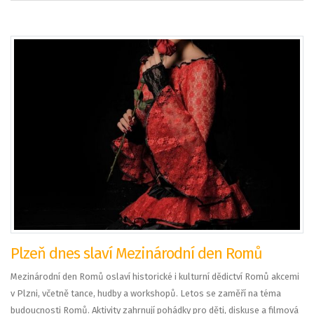
Plzeň dnes slaví Mezinárodní den Romů
Mezinárodní den Romů oslaví historické i kulturní dědictví Romů akcemi
v Plzni, včetně tance, hudby a workshopů. Letos se zaměří na téma
budoucnosti Romů. Aktivity zahrnují pohádky pro děti, diskuse a filmová