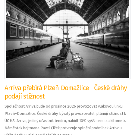
Arriva přebírá Plzeň-Domažlice - České dráhy
podají stížnost
Společnost Arriva bude od prosince 2026 provozovat vlakovou linku
Plzeň-Domažlice. České dráhy, bývalý provozovatel, plánují stížnost k
ÚOHS. Arriva, jediný účastník tendru, nabídl 10% vyšší cenu za kilometr.
Náměstek hejtmana Pavel Čížek potvrzuje splnění podmínek Arrivou.