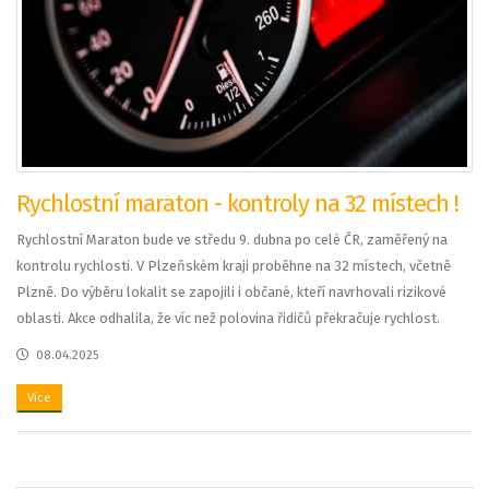
Rychlostní maraton - kontroly na 32 místech !
Rychlostní Maraton bude ve středu 9. dubna po celé ČR, zaměřený na
kontrolu rychlosti. V Plzeňském kraji proběhne na 32 místech, včetně
Plzně. Do výběru lokalit se zapojili i občané, kteří navrhovali rizikové
oblasti. Akce odhalila, že víc než polovina řidičů překračuje rychlost.
08.04.2025
Více