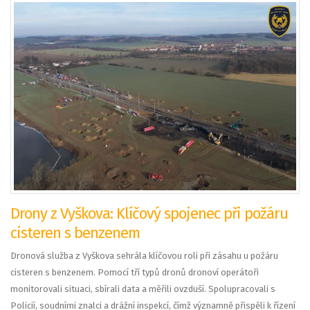
Drony z Vyškova: Klíčový spojenec při požáru
cisteren s benzenem
Dronová služba z Vyškova sehrála klíčovou roli při zásahu u požáru
cisteren s benzenem. Pomocí tří typů dronů dronoví operátoři
monitorovali situaci, sbírali data a měřili ovzduší. Spolupracovali s
Policií, soudními znalci a drážní inspekcí, čímž významně přispěli k řízení