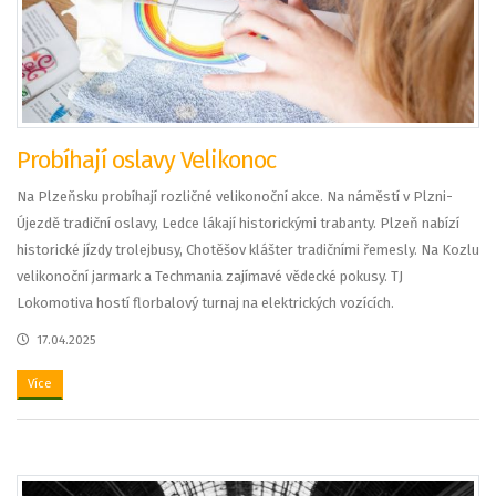
Probíhají oslavy Velikonoc
Na Plzeňsku probíhají rozličné velikonoční akce. Na náměstí v Plzni-
Újezdě tradiční oslavy, Ledce lákají historickými trabanty. Plzeň nabízí
historické jízdy trolejbusy, Chotěšov klášter tradičními řemesly. Na Kozlu
velikonoční jarmark a Techmania zajímavé vědecké pokusy. TJ
Lokomotiva hostí florbalový turnaj na elektrických vozících.
17.04.2025
Více