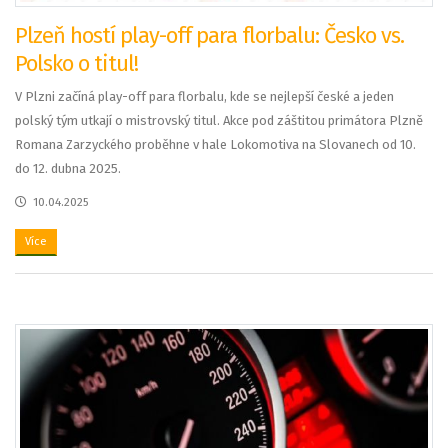
Plzeň hostí play-off para florbalu: Česko vs.
Polsko o titul!
V Plzni začíná play-off para florbalu, kde se nejlepší české a jeden
polský tým utkají o mistrovský titul. Akce pod záštitou primátora Plzně
Romana Zarzyckého proběhne v hale Lokomotiva na Slovanech od 10.
do 12. dubna 2025.
10.04.2025
Více