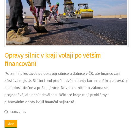
Opravy silnic v kraji volají po větším
financování
Po zimní přestávce se opravují silnice a dálnice v ČR, ale financování
zůstává nejisté. Státní fond přidělil dvě miliardy korun, což kraje považují
za nedostatečné a požadují více. Novela silničního zákona se
projednává, ale není schválena. Některé kraje mají problémy s
plánováním oprav kvůli finanční nejistotě.
13.04.2025
Více