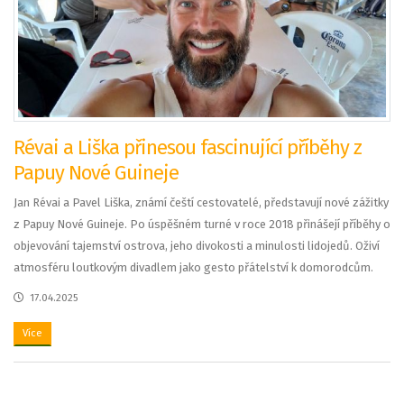
Révai a Liška přinesou fascinující příběhy z
Papuy Nové Guineje
Jan Révai a Pavel Liška, známí čeští cestovatelé, představují nové zážitky
z Papuy Nové Guineje. Po úspěšném turné v roce 2018 přinášejí příběhy o
objevování tajemství ostrova, jeho divokosti a minulosti lidojedů. Oživí
atmosféru loutkovým divadlem jako gesto přátelství k domorodcům.
17.04.2025
Více