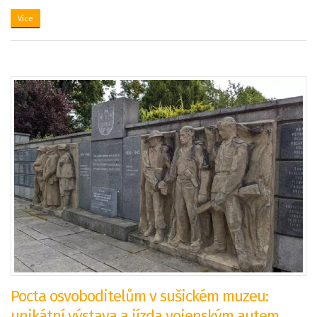
Více
Pocta osvoboditelům v sušickém muzeu:
unikátní výstava a jízda vojenským autem