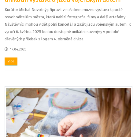
Kurátor Michal Novotný připravil v sušickém muzeu výstavu k poctě
osvoboditelům města, která nabízí fotografie, filmy a další artefakty.
Návštěvníci mohou vidět polní kancelář a zažít jízdu vojenským autem. K
výročí 6. května 2025 budou dostupné unikátní suvenýry v podobě
dřevěných přilebek s logem 4. obrněné divize.
17.04.2025
Více