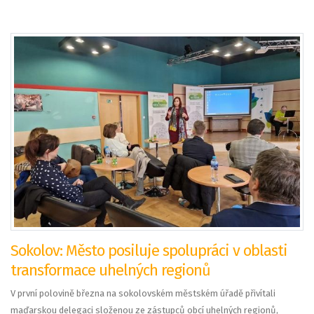
Sokolov: Město posiluje spolupráci v oblasti
transformace uhelných regionů
V první polovině března na sokolovském městském úřadě přivítali
maďarskou delegaci složenou ze zástupců obcí uhelných regionů,