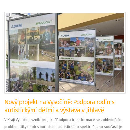
Nový projekt na Vysočině: Podpora rodin s
autistickými dětmi a výstava v Jihlavě
V Kraji Vysočina vznikl projekt "Podpora transformace se zohledněním
problematiky osob s poruchami autistického spektra." Jeho součástí je