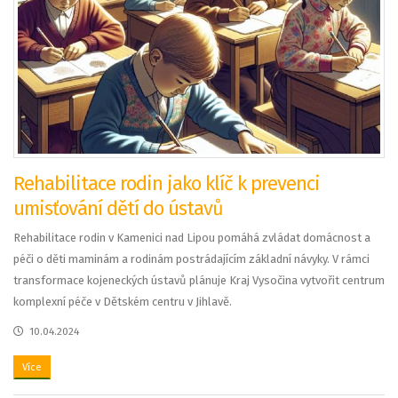
Rehabilitace rodin jako klíč k prevenci
umisťování dětí do ústavů
Rehabilitace rodin v Kamenici nad Lipou pomáhá zvládat domácnost a
péči o děti maminám a rodinám postrádajícím základní návyky. V rámci
transformace kojeneckých ústavů plánuje Kraj Vysočina vytvořit centrum
komplexní péče v Dětském centru v Jihlavě.
10.04.2024
Více