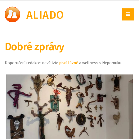
A
LIADO
Dobré zprávy
Doporučení redakce: navštivte
pivní lázně
a wellness v Nepomuku.