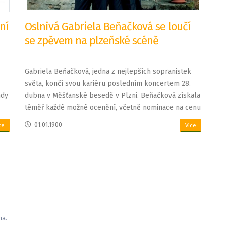
ní
Oslnivá Gabriela Beňačková se loučí
se zpěvem na plzeňské scéně
Gabriela Beňačková, jedna z nejlepších sopranistek
světa, končí svou kariéru posledním koncertem 28.
ndy
dubna v Měšťanské besedě v Plzni. Beňačková získala
téměř každé možné ocenění, včetně nominace na cenu
Grammy, a zpívala s největšími hvězdami operního
01.01.1900
ce
Více
světa během své více než padesátileté kariéry.
na.