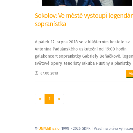
Sokolov: Ve městě vystoupí legendár
sopranistka
V pátek 17. srpna 2018 se v klášterním kostele sv.
Antonína Paduánského uskuteční od 19:00 hodin
galakoncert sopranistky Gabriely Beňačkové, lege
světové opery, tenoristy Jakuba Pustiny a pianistky
Marty Vaškové, doc. JAMU Brno.
07.08.2018
Ví
«
1
»
©
UNIWEB s.r.o.
1998 - 2026
GDPR
| Všechna práva vyhraze