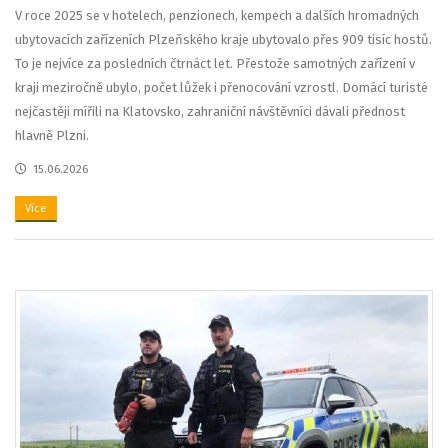
V roce 2025 se v hotelech, penzionech, kempech a dalších hromadných
ubytovacích zařízeních Plzeňského kraje ubytovalo přes 909 tisíc hostů.
To je nejvíce za posledních čtrnáct let. Přestože samotných zařízení v
kraji meziročně ubylo, počet lůžek i přenocování vzrostl. Domácí turisté
nejčastěji mířili na Klatovsko, zahraniční návštěvníci dávali přednost
hlavně Plzni.
15.06.2026
Více