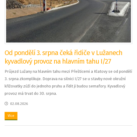
Od pondělí 3. srpna čeká řidiče v Lužanech
kyvadlový provoz na hlavním tahu I/27
Průjezd Lužany na hlavním tahu mezi Přešticemi a Klatovy se od pondělí
3. srpna zkomplikuje. Doprava na silnici I/27 se u stavby nové okružní
křižovatky zúží do jednoho pruhu a řídit ji budou semafory. Kyvadlový
provoz má trvat do 30. srpna.
02.08.2026
Více