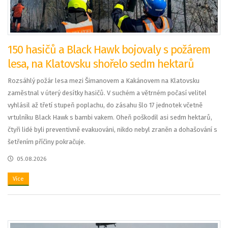
150 hasičů a Black Hawk bojovaly s požárem
lesa, na Klatovsku shořelo sedm hektarů
Rozsáhlý požár lesa mezi Šimanovem a Kakánovem na Klatovsku
zaměstnal v úterý desítky hasičů. V suchém a větrném počasí velitel
vyhlásil až třetí stupeň poplachu, do zásahu šlo 17 jednotek včetně
vrtulníku Black Hawk s bambi vakem. Oheň poškodil asi sedm hektarů,
čtyři lidé byli preventivně evakuováni, nikdo nebyl zraněn a dohašování s
šetřením příčiny pokračuje.
05.08.2026
Více