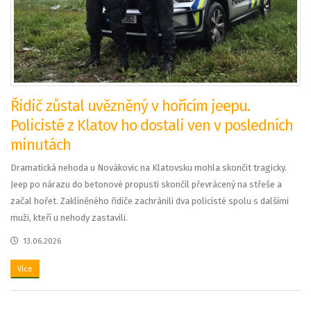
Řidič zůstal uvězněný v hořícím jeepu.
Policisté z Klatov ho dostali ven v posledních
minutách
Dramatická nehoda u Novákovic na Klatovsku mohla skončit tragicky.
Jeep po nárazu do betonové propusti skončil převrácený na střeše a
začal hořet. Zaklíněného řidiče zachránili dva policisté spolu s dalšími
muži, kteří u nehody zastavili.
13.06.2026
Více