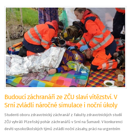
Budoucí záchranáři ze ZČU slaví vítězství. V
Srní zvládli náročné simulace i noční úkoly
Studenti oboru zdravotnický záchranář z Fakulty zdravotnických studií
ZČU vyhráli Plzeňský pohár záchranářů v Srní na Šumavě. V konkurenci
devíti vysokoškolských týmů zvládli noční zásahy, práci na urgentním