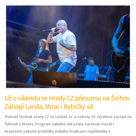
Už o víkendu se Hrady CZ přesunou na Švihov.
Zahrají Landa, Mirai i Rybičky 48
Putovní festival Hrady CZ se v pátek 24. a sobotu 25. července zastaví na
Švihově u Klatov. Program nabídne dvě pódia, karneval masek i
bezplatné sobotní prohlídky vodního hradu pro návštěvníky s