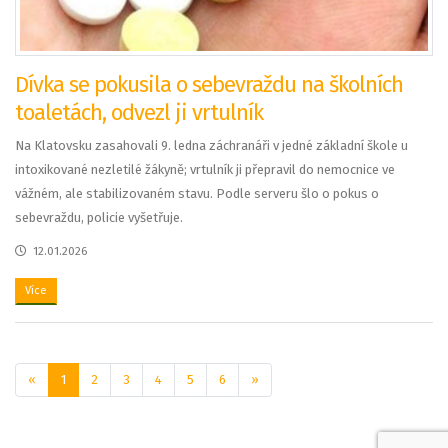
Dívka se pokusila o sebevraždu na školních
toaletách, odvezl ji vrtulník
Na Klatovsku zasahovali 9. ledna záchranáři v jedné základní škole u
intoxikované nezletilé žákyně; vrtulník ji přepravil do nemocnice ve
vážném, ale stabilizovaném stavu. Podle serveru šlo o pokus o
sebevraždu, policie vyšetřuje.
12.01.2026
Více
«
1
2
3
4
5
6
»