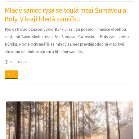
Mladý samec rysa se toulá mezi Šumavou a
Brdy. V kraji hledá samičku
Rys ostrovid označený jako B347 urazil za poslední měsíce dlouhou
cestu od Bavorského lesa přes Šumavu, Klatovsko a Brdy zase zpět k
Nýrsku. Podle ochranářů se mladý samec pravděpodobně vrací kvůli
blížícímu se období páření a hledání samičky.
09.04.2026
Více