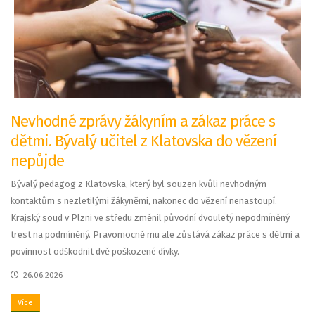
Nevhodné zprávy žákyním a zákaz práce s
dětmi. Bývalý učitel z Klatovska do vězení
nepůjde
Bývalý pedagog z Klatovska, který byl souzen kvůli nevhodným
kontaktům s nezletilými žákyněmi, nakonec do vězení nenastoupí.
Krajský soud v Plzni ve středu změnil původní dvouletý nepodmíněný
trest na podmíněný. Pravomocně mu ale zůstává zákaz práce s dětmi a
povinnost odškodnit dvě poškozené dívky.
26.06.2026
Více