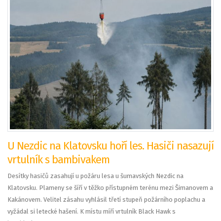
U Nezdic na Klatovsku hoří les. Hasiči nasazují
vrtulník s bambivakem
Desítky hasičů zasahují u požáru lesa u šumavských Nezdic na
Klatovsku. Plameny se šíří v těžko přístupném terénu mezi Šimanovem a
Kakánovem. Velitel zásahu vyhlásil třetí stupeň požárního poplachu a
vyžádal si letecké hašení. K místu míří vrtulník Black Hawk s