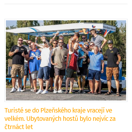
Turisté se do Plzeňského kraje vracejí ve
velkém. Ubytovaných hostů bylo nejvíc za
čtrnáct let