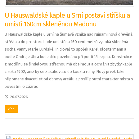
U Hauswaldské kaple u Srní postaví stříšku a
umístí 160cm skleněnou Madonu
U Hauswaldské kaple u Srní na Šumavě vzniká nad ruinami nová dřevěná
stříška a do prostoru bude umístěna 160 centimetrů vysoká skleněná
socha Panny Marie Lurdské. Inicioval to spolek Karel Klostermann a
podle Ondřeje Uhra bude dílo požehnáno při pouti 15. srpna. Konstrukce
z modřínu se šindelovou střechou má obejmout a ochránit zbytky kaple
z roku 1902, aniž by se zasahovalo do kouzla ruiny. Nový prvek také
připomene dvacet let od obnovy areálu a posílí poutní charakter místa s
pověstmi o zázrač
20.07.2026
Více