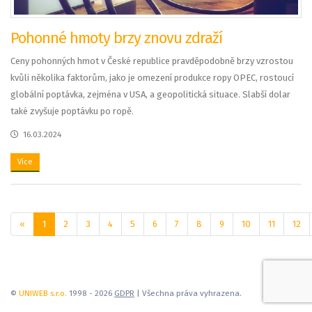
Pohonné hmoty brzy znovu zdraží
Ceny pohonných hmot v České republice pravděpodobně brzy vzrostou
kvůli několika faktorům, jako je omezení produkce ropy OPEC, rostoucí
globální poptávka, zejména v USA, a geopolitická situace. Slabší dolar
také zvyšuje poptávku po ropě.
16.03.2024
Více
«
1
2
3
4
5
6
7
8
9
10
11
12
©
UNIWEB s.r.o.
1998 - 2026
GDPR
| Všechna práva vyhrazena.