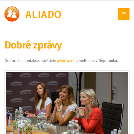
A
LIADO
Dobré zprávy
Doporučení redakce: navštivte
pivní lázně
a wellness v Nepomuku.