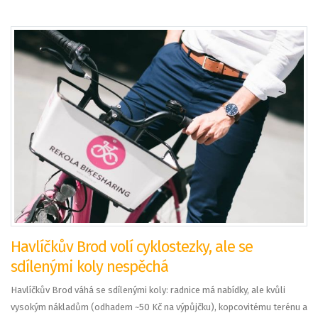
Havlíčkův Brod volí cyklostezky, ale se
sdílenými koly nespěchá
Havlíčkův Brod váhá se sdílenými koly: radnice má nabídky, ale kvůli
vysokým nákladům (odhadem ~50 Kč na výpůjčku), kopcovitému terénu a