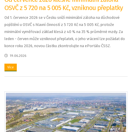
OSVČ z 5 720 na 5 005 Kč, vzniknou přeplatky
Od 1. července 2026 se v Česku sníží minimální záloha na důchodové
pojištění u OSVČ s hlavní činností z 5 720 Kč na 5 005 Kč, protože
minimální vyměřovací základ klesá z 40 % na 35 % průměrné mzdy. Za
leden - červen může vzniknout přeplatek, o jeho vrácení lze požádat do
konce roku 2026, novou částku zkontrolujte na ePortálu ČSSZ.
19.06.2026
Více