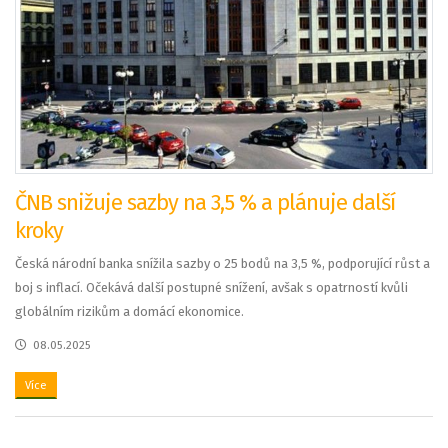
ČNB snižuje sazby na 3,5 % a plánuje další
kroky
Česká národní banka snížila sazby o 25 bodů na 3,5 %, podporující růst a
boj s inflací. Očekává další postupné snížení, avšak s opatrností kvůli
globálním rizikům a domácí ekonomice.
08.05.2025
Více