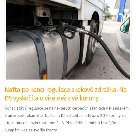
Nafta po konci regulace skokově zdražila. Na
D5 vyskočila o více než dvě koruny
Konec státní regulace se na některých čerpacích stanicích v Plzeňském
kraji projevil okamžitě. Nafta na D5 zdražila místy až o 2,30 koruny za
litr, zatímco benzin rostl mírněji. V Plzni řidiči zamířili k levnějším
pumpám, kde se tvořily fronty.