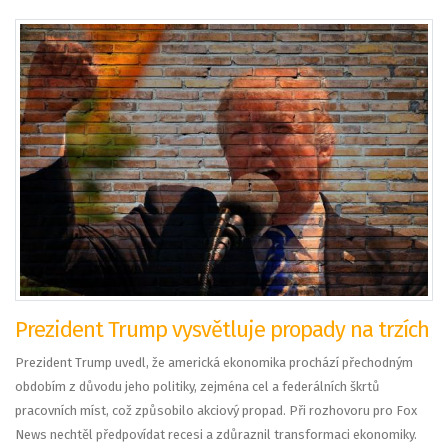
Prezident Trump vysvětluje propady na trzích
Prezident Trump uvedl, že americká ekonomika prochází přechodným
obdobím z důvodu jeho politiky, zejména cel a federálních škrtů
pracovních míst, což způsobilo akciový propad. Při rozhovoru pro Fox
News nechtěl předpovídat recesi a zdůraznil transformaci ekonomiky.